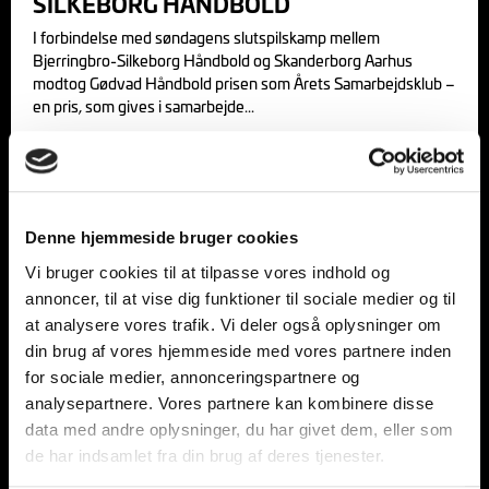
SILKEBORG HÅNDBOLD
I forbindelse med søndagens slutspilskamp mellem
Bjerringbro-Silkeborg Håndbold og Skanderborg Aarhus
modtog Gødvad Håndbold prisen som Årets Samarbejdsklub –
en pris, som gives i samarbejde
10/05/2023
SIK HÅNDBOLD BLIVER NY
Denne hjemmeside bruger cookies
SAMARBEJDSKLUB I BJERRINGBRO-
SILKEBORG
Vi bruger cookies til at tilpasse vores indhold og
annoncer, til at vise dig funktioner til sociale medier og til
Bjerringbro-Silkeborg Håndbold byder SIK Håndbold fra
at analysere vores trafik. Vi deler også oplysninger om
Viborg velkommen som ny samarbejdsklub. ”Vi er rigtig glade
for, at en så stor klub som SIK Håndbold kan
din brug af vores hjemmeside med vores partnere inden
for sociale medier, annonceringspartnere og
analysepartnere. Vores partnere kan kombinere disse
06/04/2023
data med andre oplysninger, du har givet dem, eller som
de har indsamlet fra din brug af deres tjenester.
HAMMEL GF ER SAMARBEJDSKLUB