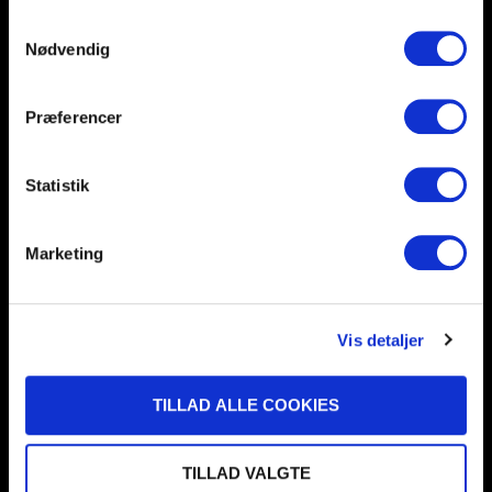
NR. 40 I BJERRINGBRO-SILKEBORG
Samtykkevalg
Bjerringbro-Silkeborg kan tilføje Hammel GF til rækken af
Nødvendig
lokale samarbejdsklubber. ”I Bjerringbro-Silkeborg vil vi gerne
bakke op om foreningerne i vores nærområde og give noget
Præferencer
21/11/2022
Statistik
Marketing
Vis detaljer
TILLAD ALLE COOKIES
TILLAD VALGTE
Nyheder