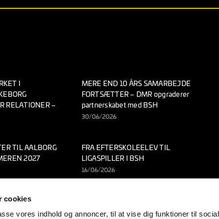
KET I
MERE END 10 ÅRS SAMARBEJDE
LKEBORG
FORTSÆTTER – DMR opgraderer
R RELATIONER –
partnerskabet med BSH
30/06/2026
TER TIL AALBORG
FRA EFTERSKOLEELEV TIL
MEREN 2027
LIGASPILLER I BSH
16/06/2026
 cookies
passe vores indhold og annoncer, til at vise dig funktioner til soci