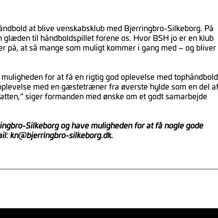
ndbold at blive venskabsklub med Bjerringbro-Silkeborg. På
n glæden til håndboldspillet forene os. Hvor BSH jo er en klub
 er på, at så mange som muligt kommer i gang med – og bliver
f muligheden for at få en rigtig god oplevelse med tophåndbold
 oplevelse med en gæstetræner fra øverste hylde som en del a
i hatten,” siger formanden med ønske om et godt samarbejde
ingbro-Silkeborg og have muligheden for at få nogle gode
il: kn@bjerringbro-silkeborg.dk.