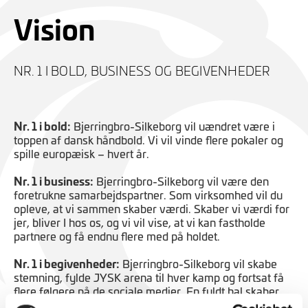
Vision
NR. 1 I BOLD, BUSINESS OG BEGIVENHEDER
Nr. 1 i bold:
Bjerringbro-Silkeborg vil uændret være i
toppen af dansk håndbold. Vi vil vinde flere pokaler og
spille europæisk – hvert år.
Nr. 1 i business:
Bjerringbro-Silkeborg vil være den
foretrukne samarbejdspartner. Som virksomhed vil du
opleve, at vi sammen skaber værdi. Skaber vi værdi for
jer, bliver I hos os, og vi vil vise, at vi kan fastholde
partnere og få endnu flere med på holdet.
Nr. 1 i begivenheder:
Bjerringbro-Silkeborg vil skabe
stemning, fylde JYSK arena til hver kamp og fortsat få
flere følgere på de sociale medier. En fyldt hal skaber
bedre oplevelser og endnu bedre netværk, og sammen