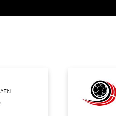
GAEN
e