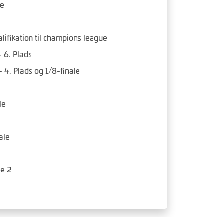
le
lifikation til champions league
 6. Plads
4. Plads og 1/8-finale
le
ale
e 2