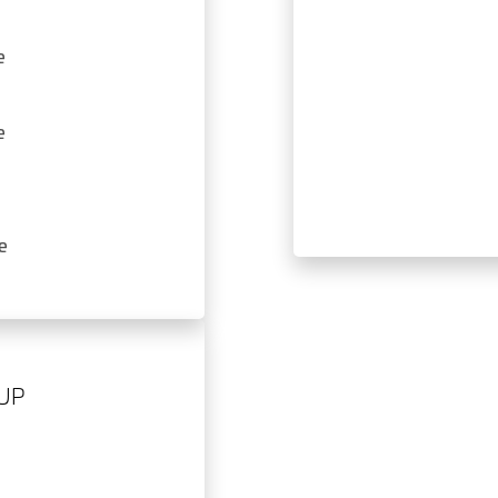
e
e
e
UP