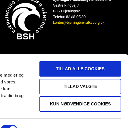
Vestre Ringvej 7
8850 Bjerringbro
Telefon 86 68 05 60
kontor@bjerringbro-silkeborg.dk
TILLAD ALLE COOKIES
ale medier og
ed vores
Sektion8
Samarbejdsklubber
BSH Hall Of Fame
TILLAD VALGTE
re kan
fra din brug
resse
KUN NØDVENDIGE COOKIES