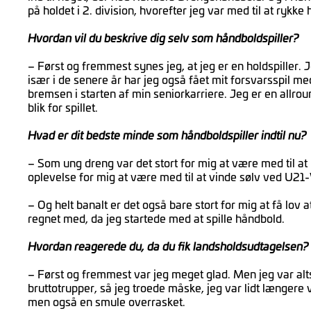
på holdet i 2. division, hvorefter jeg var med til at rykke ho
Hvordan vil du beskrive dig selv som håndboldspiller?
– Først og fremmest synes jeg, at jeg er en holdspiller. J
især i de senere år har jeg også fået mit forsvarsspil me
bremsen i starten af min seniorkarriere. Jeg er en allro
blik for spillet.
Hvad er dit bedste minde som håndboldspiller indtil nu?
– Som ung dreng var det stort for mig at være med til at
oplevelse for mig at være med til at vinde sølv ved U2
– Og helt banalt er det også bare stort for mig at få lov a
regnet med, da jeg startede med at spille håndbold.
Hvordan reagerede du, da du fik landsholdsudtagelsen?
– Først og fremmest var jeg meget glad. Men jeg var alts
bruttotrupper, så jeg troede måske, jeg var lidt længere v
men også en smule overrasket.