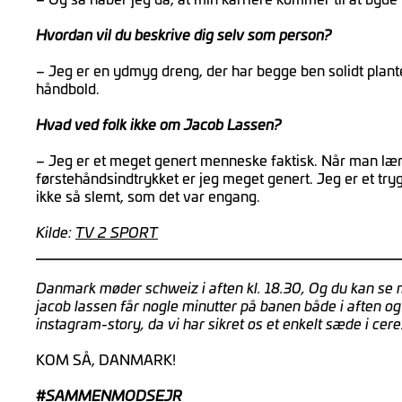
Hvordan vil du beskrive dig selv som person?
– Jeg er en ydmyg dreng, der har begge ben solidt plantet
håndbold.
Hvad ved folk ikke om Jacob Lassen?
– Jeg er et meget genert menneske faktisk. Når man lære
førstehåndsindtrykket er jeg meget genert. Jeg er et tr
ikke så slemt, som det var engang.
Kilde:
TV 2 SPORT
Danmark møder schweiz i aften kl. 18.30, Og du kan se med 
jacob lassen får nogle minutter på banen både i aften o
instagram-story, da vi har sikret os et enkelt sæde i ce
KOM SÅ, DANMARK!
#SAMMENMODSEJR