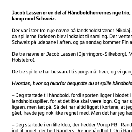
Jacob Lassen er en del af Håndboldherrernes nye trio
kamp mod Schweiz.
Der var især tre nye navne på landsholdstræner Nikolaj J
da spillerne forleden blev indkaldt til samling. Der ven
Schweiz på udebane i aften, og på søndag kommer Finla
De tre navne er Jacob Lassen (Bjerringbro-Silkeborg)
Holstebro).
De tre spillere har besvaret ti spørgsmål hver, og vi g
Hvordan, hvor og hvorfor begyndte du at spille håndbol
– Jeg startede til håndbold, fordi sporten ligger i blodet 
landsholdsspiller, for at det ikke skal være løgn. Og har spi
ligaen, men tæt på. Så det har altid ligget i kortene, at je
gået, havde jeg nok ikke regnet med. Men det har jeg k
– Jeg startede i en lille klub, der hedder Vorup FB i Rande
ind til noget, der hed Randers Drengehåndbold. Og i Ra