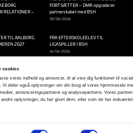
LKEBORG
FORTSÆTTER – DMR opgraderer
R RELATIONER –
partnerskabet med BSH
30/06/2026
TER TIL AALBORG
FRA EFTERSKOLEELEV TIL
MEREN 2027
LIGASPILLER I BSH
16/06/2026
 cookies
passe vores indhold og annoncer, til at vise dig funktioner til soci
fik. Vi deler også oplysninger om din brug af vores hjemmeside m
ort
Spillertrup
Kampprogram
Samarbejdspartnere
Nyheder
BSH Ungdom
 medier, annonceringspartnere og analysepartnere. Vores partne
ndre oplysninger, du har givet dem, eller som de har indsamlet 
arbejder
Om klubben
Frivillige i Bjerringbro-Silkeborg Håndbold
Kontakt
P