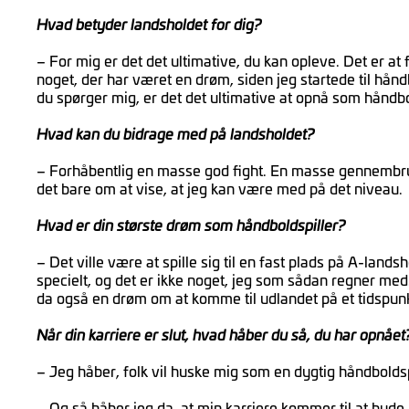
Hvad betyder landsholdet for dig?
– For mig er det det ultimative, du kan opleve. Det er at
noget, der har været en drøm, siden jeg startede til håndb
du spørger mig, er det det ultimative at opnå som håndbo
Hvad kan du bidrage med på landsholdet?
– Forhåbentlig en masse god fight. En masse gennembrud
det bare om at vise, at jeg kan være med på det niveau.
Hvad er din største drøm som håndboldspiller?
– Det ville være at spille sig til en fast plads på A-lan
specielt, og det er ikke noget, jeg som sådan regner med.
da også en drøm om at komme til udlandet på et tidspunk
Når din karriere er slut, hvad håber du så, du har opnået
– Jeg håber, folk vil huske mig som en dygtig håndbolds
– Og så håber jeg da, at min karriere kommer til at byde 