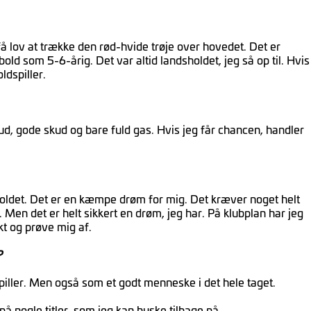
 få lov at trække den rød-hvide trøje over hovedet. Det er
old som 5-6-årig. Det var altid landsholdet, jeg så op til. Hvis
ldspiller.
, gode skud og bare fuld gas. Hvis jeg får chancen, handler
dsholdet. Det er en kæmpe drøm for mig. Det kræver noget helt
 Men det er helt sikkert en drøm, jeg har. På klubplan har jeg
t og prøve mig af.
?
piller. Men også som et godt menneske i det hele taget.
på nogle titler, som jeg kan huske tilbage på.