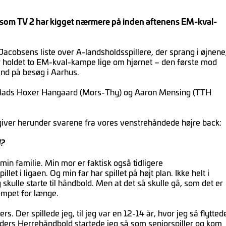
, som TV 2 har kigget nærmere på inden aftenens EM-kval-
acobsens liste over A-landsholdsspillere, der sprang i øjnene
ter holdet to EM-kval-kampe lige om hjørnet – den første mod
nd på besøg i Aarhus.
, Mads Hoxer Hangaard (Mors-Thy) og Aaron Mensing (TTH
engiver herunder svarene fra vores venstrehåndede højre back:
d?
i min familie. Min mor er faktisk også tidligere
llet i ligaen. Og min far har spillet på højt plan. Ikke helt i
g skulle starte til håndbold. Men at det så skulle gå, som det er
æmpet for længe.
rs. Der spillede jeg, til jeg var en 12-14 år, hvor jeg så flytted
nders Herrehåndbold startede jeg så som seniorspiller og kom