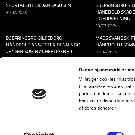
STORTALENT CILJAN SAGOSEN
BJERRINGBRO-SI
HÅNDBOLD SKABE
31/07/2026
OG FORRETNING
20/07/2026
BJERRINGBRO-SILKEBORG
MADS SVANE SKIF
HÅNDBOLD ANSÆTTER DENNIS BO
HÅNDBOLD I SOM
JENSEN SOM NY CHEFTRÆNER
22/06/2026
23/06/2026
Denne hjemmeside bruger
Vi bruger cookies til at til
til at analysere vores tra
Billetter og sæsonk
partnere inden for sociale
kombinere disse data med a
CSR og sociale sam
af deres tjenester.
Samtykkevalg