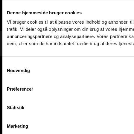
Presse
Denne hjemmeside bruger cookies
Vi bruger cookies til at tilpasse vores indhold og annoncer, til
trafik. Vi deler også oplysninger om din brug af vores hjemm
annonceringspartnere og analysepartnere. Vores partnere ka
Cookies og privatlivspolitik
Persondatapolitik
dem, eller som de har indsamlet fra din brug af deres tjeneste
|
Samtykkevalg
Nødvendig
Præferencer
Statistik
Marketing