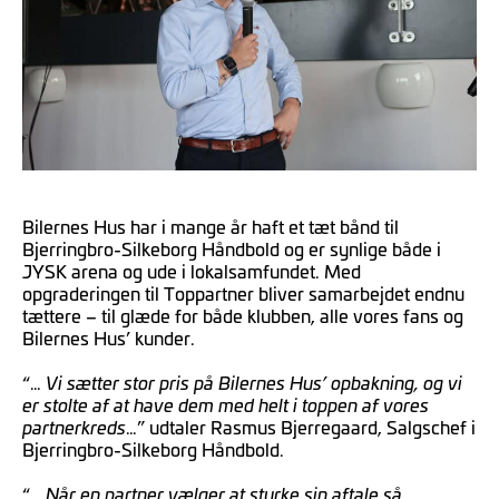
Bilernes Hus har i mange år haft et tæt bånd til
Bjerringbro-Silkeborg Håndbold og er synlige både i
JYSK arena og ude i lokalsamfundet. Med
opgraderingen til Toppartner bliver samarbejdet endnu
tættere – til glæde for både klubben, alle vores fans og
Bilernes Hus’ kunder.
“…
Vi sætter stor pris på Bilernes Hus’ opbakning, og vi
er stolte af at have dem med helt i toppen af vores
partnerkreds
…” udtaler Rasmus Bjerregaard, Salgschef i
Bjerringbro-Silkeborg Håndbold.
“…
Når en partner vælger at styrke sin aftale så