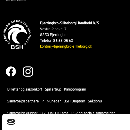
Bjerringbro-Silkeborg Håndbold A/S
Vestre Ringvej 7
8850 Bjerringbro
Telefon 86 68 05 60
kontor@bjerringbro-silkeborg.dk
Billetter og sæsonkort
Spillertrup
Kampprogram
Samarbejdspartnere
Nyheder
BSH Ungdom
Sektion8
Samarbejdsklubber
BSH Hall Of Fame
CSR og sociale samarbejder
Om klubben
Frivillige i Bjerringbro-Silkeborg Håndbold
Kontakt