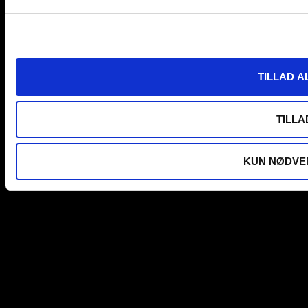
TILLAD A
TILLA
KUN NØDVE