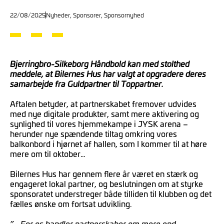
22/08/2025
Nyheder
,
Sponsorer
,
Sponsornyhed
Bjerringbro-Silkeborg Håndbold kan med stolthed
meddele, at Bilernes Hus har valgt at opgradere deres
samarbejde fra Guldpartner til Toppartner.
Aftalen betyder, at partnerskabet fremover udvides
med nye digitale produkter, samt mere aktivering og
synlighed til vores hjemmekampe i JYSK arena –
herunder nye spændende tiltag omkring vores
balkonbord i hjørnet af hallen, som I kommer til at høre
mere om til oktober…
Bilernes Hus har gennem flere år været en stærk og
engageret lokal partner, og beslutningen om at styrke
sponsoratet understreger både tilliden til klubben og det
fælles ønske om fortsat udvikling.
”… For os handler partnerskaber om mere end