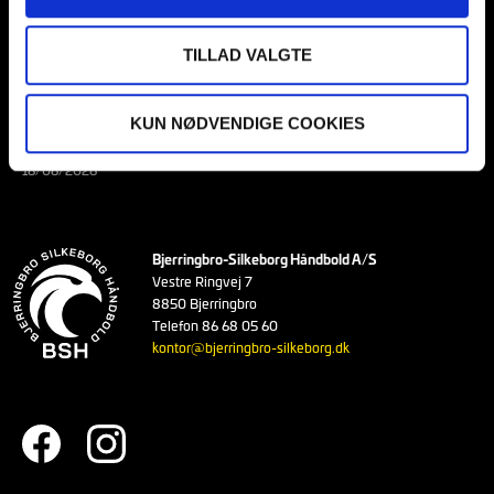
23/06/2026
MADS SVANE SKIFTER TIL AALBORG HÅNDBOLD I
TILLAD VALGTE
SOMMEREN 2027
22/06/2026
KUN NØDVENDIGE COOKIES
FRA EFTERSKOLEELEV TIL LIGASPILLER I BSH
16/06/2026
Bjerringbro-Silkeborg Håndbold A/S
Vestre Ringvej 7
8850 Bjerringbro
Telefon 86 68 05 60
kontor@bjerringbro-silkeborg.dk