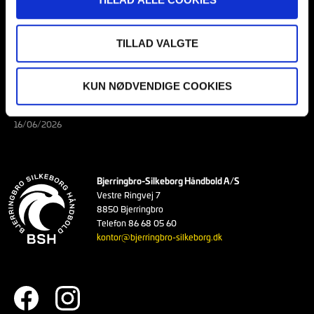
DENNIS BO JENSEN SOM NY CHEFTRÆNER
23/06/2026
TILLAD VALGTE
MADS SVANE SKIFTER TIL AALBORG HÅNDBOLD I
SOMMEREN 2027
22/06/2026
KUN NØDVENDIGE COOKIES
FRA EFTERSKOLEELEV TIL LIGASPILLER I BSH
16/06/2026
Bjerringbro-Silkeborg Håndbold A/S
Vestre Ringvej 7
8850 Bjerringbro
Telefon 86 68 05 60
kontor@bjerringbro-silkeborg.dk