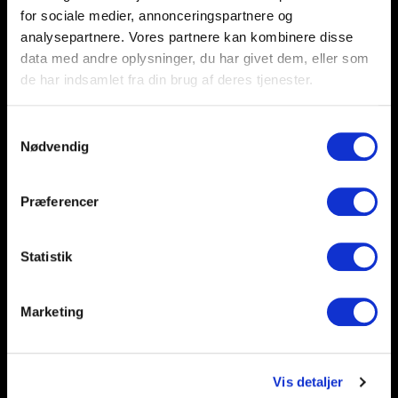
for sociale medier, annonceringspartnere og
analysepartnere. Vores partnere kan kombinere disse
data med andre oplysninger, du har givet dem, eller som
de har indsamlet fra din brug af deres tjenester.
Samtykkevalg
Nødvendig
BSH HENTER DET NORSKE
Præferencer
STORTALENT CILJAN SAGOSEN
31/07/2026
Statistik
Marketing
Vis detaljer