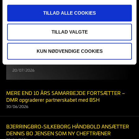
TILLAD ALLE COOKIES
TILLAD VALGTE
ERHVERVSNETVÆRKET I
BJERRINGBRO-SILKEBORG
KUN NØDVENDIGE COOKIES
HÅNDBOLD SKABER RELATIONER –
OG FORRETNING
20/07/2026
MERE END 10 ÅRS SAMARBEJDE FORTSÆTTER –
DMR opgraderer partnerskabet med BSH
30/06/2026
BJERRINGBRO-SILKEBORG HÅNDBOLD ANSÆTTER
DENNIS BO JENSEN SOM NY CHEFTRÆNER