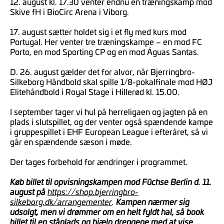
12. august kl. 17.30 venter endnu en træningskamp mod
Skive fH i BioCirc Arena i Viborg.
17. august sætter holdet sig i et fly med kurs mod
Portugal. Her venter tre træningskampe – en mod FC
Porto, en mod Sporting CP og en mod Águas Santas.
D. 26. august gælder det for alvor, når Bjerringbro-
Silkeborg Håndbold skal spille 1/8-pokalfinale mod HØJ
Elitehåndbold i Royal Stage i Hillerød kl. 15.00.
I september tager vi hul på herreligaen og jagten på en
plads i slutspillet, og der venter også spændende kampe
i gruppespillet i EHF European League i efteråret, så vi
går en spændende sæson i møde.
Der tages forbehold for ændringer i programmet.
Køb billet til opvisningskampen mod Füchse Berlin d. 11.
august på
https://shop.bjerringbro-
silkeborg.dk/arrangementer
.
Kampen nærmer sig
udsolgt, men vi drømmer om en helt fyldt hal, så book
billet til en ståplads og hjælp drengene med at vise