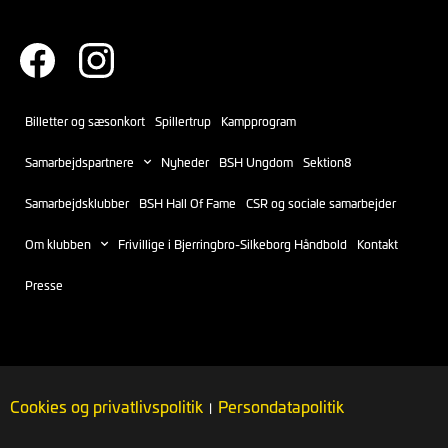
Billetter og sæsonkort
Spillertrup
Kampprogram
Samarbejdspartnere
Nyheder
BSH Ungdom
Sektion8
Samarbejdsklubber
BSH Hall Of Fame
CSR og sociale samarbejder
Om klubben
Frivillige i Bjerringbro-Silkeborg Håndbold
Kontakt
Presse
Cookies og privatlivspolitik
Persondatapolitik
|