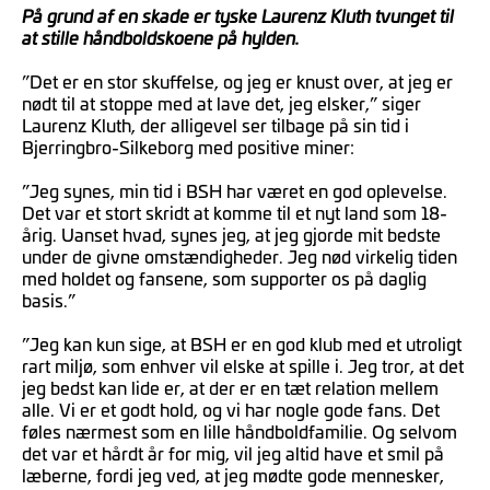
På grund af en skade er tyske Laurenz Kluth tvunget til
at stille håndboldskoene på hylden.
”Det er en stor skuffelse, og jeg er knust over, at jeg er
nødt til at stoppe med at lave det, jeg elsker,” siger
Laurenz Kluth, der alligevel ser tilbage på sin tid i
Bjerringbro-Silkeborg med positive miner:
”Jeg synes, min tid i BSH har været en god oplevelse.
Det var et stort skridt at komme til et nyt land som 18-
årig. Uanset hvad, synes jeg, at jeg gjorde mit bedste
under de givne omstændigheder. Jeg nød virkelig tiden
med holdet og fansene, som supporter os på daglig
basis.”
”Jeg kan kun sige, at BSH er en god klub med et utroligt
rart miljø, som enhver vil elske at spille i. Jeg tror, at det
jeg bedst kan lide er, at der er en tæt relation mellem
alle. Vi er et godt hold, og vi har nogle gode fans. Det
føles nærmest som en lille håndboldfamilie. Og selvom
det var et hårdt år for mig, vil jeg altid have et smil på
læberne, fordi jeg ved, at jeg mødte gode mennesker,