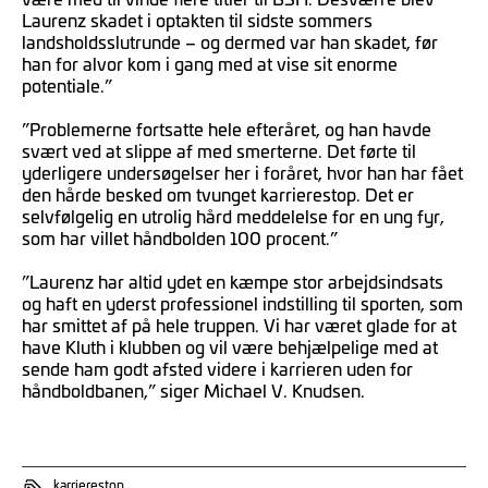
Laurenz skadet i optakten til sidste sommers
landsholdsslutrunde – og dermed var han skadet, før
han for alvor kom i gang med at vise sit enorme
potentiale.”
”Problemerne fortsatte hele efteråret, og han havde
svært ved at slippe af med smerterne. Det førte til
yderligere undersøgelser her i foråret, hvor han har fået
den hårde besked om tvunget karrierestop. Det er
selvfølgelig en utrolig hård meddelelse for en ung fyr,
som har villet håndbolden 100 procent.”
”Laurenz har altid ydet en kæmpe stor arbejdsindsats
og haft en yderst professionel indstilling til sporten, som
har smittet af på hele truppen. Vi har været glade for at
have Kluth i klubben og vil være behjælpelige med at
sende ham godt afsted videre i karrieren uden for
håndboldbanen,” siger Michael V. Knudsen.
karrierestop