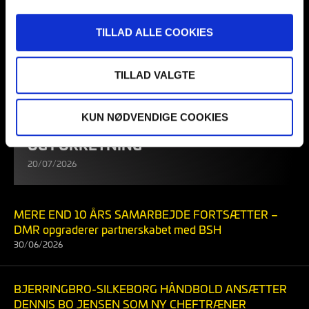
TILLAD ALLE COOKIES
TILLAD VALGTE
ERHVERVSNETVÆRKET I
BJERRINGBRO-SILKEBORG
KUN NØDVENDIGE COOKIES
HÅNDBOLD SKABER RELATIONER –
OG FORRETNING
20/07/2026
MERE END 10 ÅRS SAMARBEJDE FORTSÆTTER –
DMR opgraderer partnerskabet med BSH
30/06/2026
BJERRINGBRO-SILKEBORG HÅNDBOLD ANSÆTTER
DENNIS BO JENSEN SOM NY CHEFTRÆNER