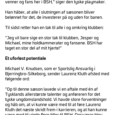
venner og fans her i BSH,” siger den tyske playmaker.
Han håber, at alle i slutningen af sæsonen bliver
belønnet for det, de investerer på og uden for banen.
Til sidst retter han en tak til alle i og omkring klubben:
”Jeg vil bare sige en stor tak til klubben, Jesper og
Michael, mine holdkammerater og fansene. BSH har
taget en stor del af mit hjerte!”
Et uforløst potentiale
Michael V. Knudsen, som er Sportslig Ansvarlig i
Bjerringbro-Silkeborg, sender Laurenz Kluth afsted med
følgende ord:
”Op til denne sæson lavede vi en aftale med én af
Tysklands allerstørste talenter og anføreren for det
tyske ungdomslandshold. Vi havde store forventninger
og håb om, at vi kunne være med til at føre Laurenz
Kluth det næste skridt frem i karrieren, og at han kunne
være med til vinde flere titler til BSH. Desværre blev