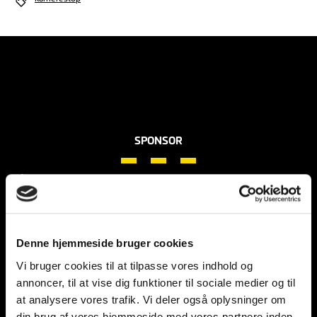
SPONSOR
ÉT AF DANMARKS STÆRKESTE NETVÆRK
LÆS MERE
Denne hjemmeside bruger cookies
Vi bruger cookies til at tilpasse vores indhold og
annoncer, til at vise dig funktioner til sociale medier og til
SENESTE NYHEDER
at analysere vores trafik. Vi deler også oplysninger om
din brug af vores hjemmeside med vores partnere inden