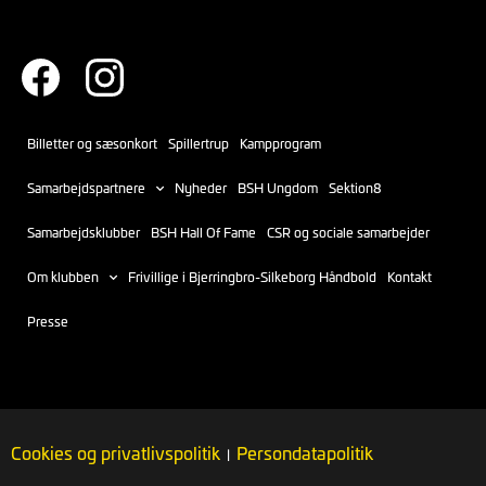
Billetter og sæsonkort
Spillertrup
Kampprogram
Samarbejdspartnere
Nyheder
BSH Ungdom
Sektion8
Samarbejdsklubber
BSH Hall Of Fame
CSR og sociale samarbejder
Om klubben
Frivillige i Bjerringbro-Silkeborg Håndbold
Kontakt
Presse
Cookies og privatlivspolitik
Persondatapolitik
|