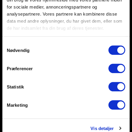
for sociale medier, annonceringspartnere og
analysepartnere. Vores partnere kan kombinere disse
data med andre oplysninger, du har givet dem, eller som
de har indsamlet fra din brug af deres tjenester.
Samtykkevalg
Nødvendig
Præferencer
BSH HENTER DET NORSKE
STORTALENT CILJAN SAGOSEN
31/07/2026
Statistik
Marketing
Vis detaljer