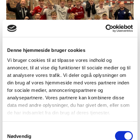
Denne hjemmeside bruger cookies
Vi bruger cookies til at tilpasse vores indhold og
annoncer, til at vise dig funktioner til sociale medier og til
BSH U19 – vinder af HEI Cup
at analysere vores trafik. Vi deler også oplysninger om
din brug af vores hjemmeside med vores partnere inden
Michael V. Knudsen, Sportslig Ansvarlig i Bjerringbro-
for sociale medier, annonceringspartnere og
Silkeborg Håndbold:
analysepartnere. Vores partnere kan kombinere disse
data med andre oplysninger, du har givet dem, eller som
Det er super dejligt at se, når unge, lovende spillere får
de har indsamlet fra din brug af deres tjenester.
debut på ligaholdet og i EHF European League. Dette
kan kun lade sig gøre, fordi vi har øget fokus på
spillernes dagligdag, hvor skole og håndbold går hånd i
Samtykkevalg
hånd, og hvor de i dagligdagen bliver sparet og
Nødvendig
udfordret med ligaholdet. Vi har i år August Fridén og