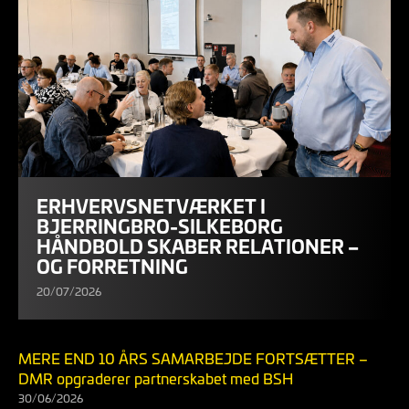
ERHVERVSNETVÆRKET I
BJERRINGBRO-SILKEBORG
HÅNDBOLD SKABER RELATIONER –
OG FORRETNING
20/07/2026
MERE END 10 ÅRS SAMARBEJDE FORTSÆTTER –
DMR opgraderer partnerskabet med BSH
30/06/2026