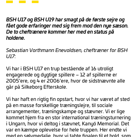
BSH U17 og BSH U19 har smagt på de første sejre og
fået gode erfaringer med sig frem mod den nye sæson.
De to cheftrænere kommer her med en status på
holdene.
Sebastian Vorthmann Enevoldsen, cheftræner for BSH
U17:
Vi har i BSH U17 en trup bestående af 16 utroligt
engagerede og dygtige spillere – 12 af spillerne er
2005’ere, og 4 er 2006’ere, hvor de sidstnævnte alle
går på Silkeborg Efterskole.
Vi har haft en rigtig fin opstart, hvor vi har været af sted
på en masse forskellige træningslejre, til sociale
arrangementer, træningskampe og stævner. Vi er lige
kommet hjem fra en stor international træningsturnering
i Ungarn, hvor vi deltog i stævnet, Kanyó Memorial. Det
var en kæmpe oplevelse for hele truppen. Her endte vi
med en sølvmedalje, hvor vi tabte finalen til et hold, som