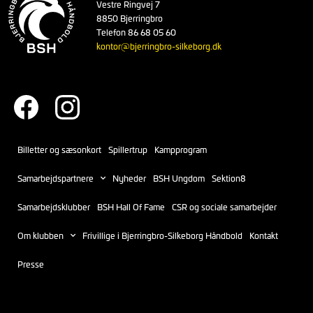
Vestre Ringvej 7
8850 Bjerringbro
Telefon 86 68 05 60
kontor@bjerringbro-silkeborg.dk
Billetter og sæsonkort
Spillertrup
Kampprogram
Samarbejdspartnere
Nyheder
BSH Ungdom
Sektion8
Samarbejdsklubber
BSH Hall Of Fame
CSR og sociale samarbejder
Om klubben
Frivillige i Bjerringbro-Silkeborg Håndbold
Kontakt
Presse