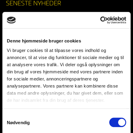
SENESTE NYHEDER
Denne hjemmeside bruger cookies
Vi bruger cookies til at tilpasse vores indhold og
annoncer, til at vise dig funktioner til sociale medier og til
at analysere vores trafik. Vi deler også oplysninger om
din brug af vores hjemmeside med vores partnere inden
for sociale medier, annonceringspartnere og
BSH HENTER DET NORSKE
analysepartnere. Vores partnere kan kombinere disse
STORTALENT CILJAN SAGOSEN
data med andre oplysninger, du har givet dem, eller som
31/07/2026
de har indsamlet fra din brug af deres tjenester.
Samtykkevalg
Nødvendig