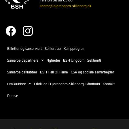
kontor@bjerringbro-silkeborg.dk
Billetter og sæsonkort
Spillertrup
Kampprogram
Samarbejdspartnere
Nyheder
BSH Ungdom
Sektion8
Samarbejdsklubber
BSH Hall Of Fame
CSR og sociale samarbejder
Om klubben
Frivillige i Bjerringbro-Silkeborg Håndbold
Kontakt
Presse