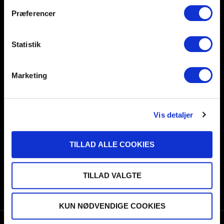
Præferencer
Statistik
Marketing
ERHVERVSNETVÆRKET I
BJERRINGBRO-SILKEBORG
HÅNDBOLD SKABER RELATIONER –
Vis detaljer
OG FORRETNING
20/07/2026
TILLAD ALLE COOKIES
MERE END 10 ÅRS SAMARBEJDE FORTSÆTTER –
TILLAD VALGTE
DMR opgraderer partnerskabet med BSH
30/06/2026
KUN NØDVENDIGE COOKIES