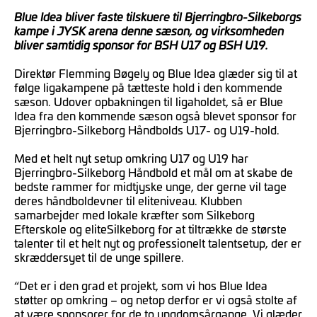
Blue Idea bliver faste tilskuere til Bjerringbro-Silkeborgs
kampe i JYSK arena denne sæson, og virksomheden
bliver samtidig sponsor for BSH U17 og BSH U19.
Direktør Flemming Bøgely og Blue Idea glæder sig til at
følge ligakampene på tætteste hold i den kommende
sæson. Udover opbakningen til ligaholdet, så er Blue
Idea fra den kommende sæson også blevet sponsor for
Bjerringbro-Silkeborg Håndbolds U17- og U19-hold.
Med et helt nyt setup omkring U17 og U19 har
Bjerringbro-Silkeborg Håndbold et mål om at skabe de
bedste rammer for midtjyske unge, der gerne vil tage
deres håndboldevner til eliteniveau. Klubben
samarbejder med lokale kræfter som Silkeborg
Efterskole og eliteSilkeborg for at tiltrække de største
talenter til et helt nyt og professionelt talentsetup, der er
skræddersyet til de unge spillere.
“Det er i den grad et projekt, som vi hos Blue Idea
støtter op omkring – og netop derfor er vi også stolte af
at være sponsorer for de to ungdomsårgange. Vi glæder