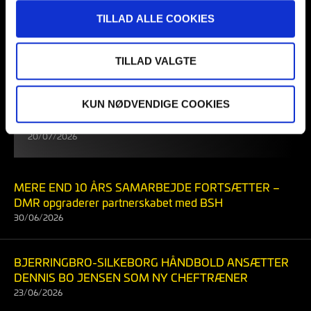
TILLAD ALLE COOKIES
TILLAD VALGTE
ERHVERVSNETVÆRKET I
BJERRINGBRO-SILKEBORG
HÅNDBOLD SKABER RELATIONER –
KUN NØDVENDIGE COOKIES
OG FORRETNING
20/07/2026
MERE END 10 ÅRS SAMARBEJDE FORTSÆTTER –
DMR opgraderer partnerskabet med BSH
30/06/2026
BJERRINGBRO-SILKEBORG HÅNDBOLD ANSÆTTER
DENNIS BO JENSEN SOM NY CHEFTRÆNER
23/06/2026