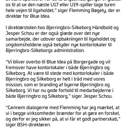
os til at se den næste U17 eller U19-spiller tage turen
hele vejen til ligaholdet,” siger Flemming Bøgely, der er
direktør for Blue Idea.
I direktørstolen hos Bjerringbro-Silkeborg Håndbold og
Jesper Schou er der også glæde over det nye
samarbejde, der udover opbakningen til ligaholdet og
ungdomsholdene også betyder nye kontorlokaler til
Bjerringbro-Silkeborgs administration.
“Vi bliver overbo til Blue Idea på Borgergade og vil
fremover have kontorlokaler i både Bjerringbro og
Silkeborg. At være til stede med kontorlokaler i både
Bjerringbro og Silkeborg er helt i tråd med vores
mission, som er branding af byerne Bjerringbro og
Silkeborg. Vi har nu gode forhold til medarbejderne i
både Bjerringbro og Silkeborg,” siger Jesper Schou.
“Gennem dialogerne med Flemming har jeg mærket, at
vi i begge virksomheder brænder for at gøre en forskel,
og derfor er jeg sikker på, at vi får et godt partnerskab,”
siger BSH-direktøren.