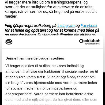
Vi lægger mere info ud om træningskampene, og
hvorvidt der er mulighed for at overvære de enkelte
kampe, når vi nærmer os, så følg med på vores sociale
medier.
Følg @bjerringbrosilkeborg på
Instagram
og
Facebook
for at holde dig opdateret og for at komme med både på
og uden for banen. Du kan også tilmelde dig klubbens
nyhedsbrev –
KLIK HER
.
Denne hjemmeside bruger cookies
træningskampe
Vi bruger cookies til at tilpasse vores indhold og
annoncer, til at vise dig funktioner til sociale medier og til
at analysere vores trafik. Vi deler også oplysninger om
din brug af vores hjemmeside med vores partnere inden
for sociale medier, annonceringspartnere og
analysepartnere. Vores partnere kan kombinere disse
data med andre oplysninger, du har givet dem, eller som