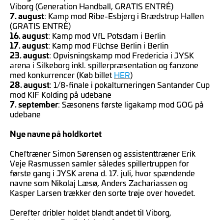
Viborg (Generation Handball, GRATIS ENTRÉ)
7. august
: Kamp mod Ribe-Esbjerg i Brædstrup Hallen
(GRATIS ENTRÉ)
16. august
: Kamp mod VfL Potsdam i Berlin
17. august
: Kamp mod Füchse Berlin i Berlin
23. august
: Opvisningskamp mod Fredericia i JYSK
arena i Silkeborg inkl. spillerpræsentation og fanzone
med konkurrencer (Køb billet
HER
)
28. august
: 1/8-finale i pokalturneringen Santander Cup
mod KIF Kolding på udebane
7. september
: Sæsonens første ligakamp mod GOG på
udebane
Nye navne på holdkortet
Cheftræner Simon Sørensen og assistenttræner Erik
Veje Rasmussen samler således spillertruppen for
første gang i JYSK arena d. 17. juli, hvor spændende
navne som Nikolaj Læsø, Anders Zachariassen og
Kasper Larsen trækker den sorte trøje over hovedet.
Derefter dribler holdet blandt andet til Viborg,