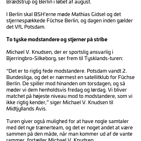
Brædstrup og Berlin i løbet af august.
I Berlin skal BSH’erne møde Mathias Gidsel og det
stjernespækkede Füchse Berlin, og dagen inden gælder
det VfL Potsdam.
To tyske modstandere og stjerner på stribe
Michael V. Knudsen, der er sportslig ansvarlig i
Bjerringbro-Silkeborg, ser frem til Tysklands-turen:
“Det er to rigtig fede modstandere. Potsdam vandt 2.
Bundesliga, og det er nærmest en satellitklub for Füchse
Berlin. De spiller mod hinanden om torsdagen, og så
møder vi dem henholdsvis fredag og lørdag. Vi bliver
matchet på højeste niveau mod to modstandere, som vi
ikke rigtig kender,” siger Michael V. Knudsen til
Midtjyllands Avis.
Turen giver også mulighed for at have nogle samtaler
med det nye trænerteam, og det er noget andet at være
sammen på den måde, når man kommer ud af de vante
rammer, fortæller Michael V. Knudsen.