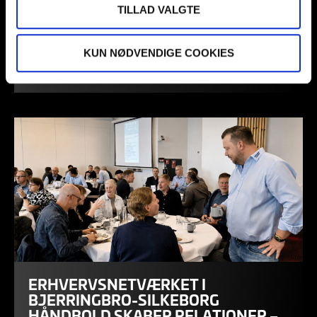
TILLAD VALGTE
BSH HENTER DET NORSKE
STORTALENT CILJAN SAGOSEN
KUN NØDVENDIGE COOKIES
31/07/2026
ERHVERVSNETVÆRKET I
BJERRINGBRO-SILKEBORG
HÅNDBOLD SKABER RELATIONER –