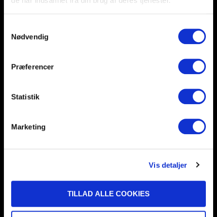
de har indsamlet fra din brug af deres tjenester.
SPONSOR
Samtykkevalg
ÉT AF DANMARKS STÆRKESTE NETVÆRK
Nødvendig
LÆS MERE
Præferencer
Statistik
SENESTE NYHEDER
Marketing
Vis detaljer
TILLAD ALLE COOKIES